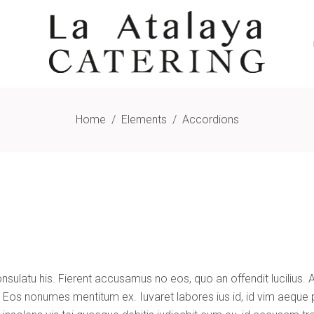
Home
/
Elements
/
Accordions
onsulatu his. Fierent accusamus no eos, quo an offendit lucilius
u. Eos nonumes mentitum ex. Iuvaret labores ius id, id vim aeque 