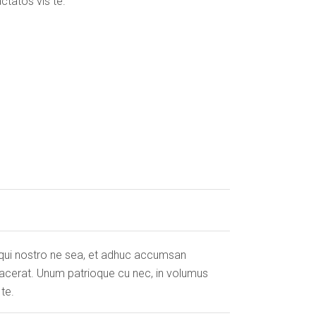
ctatos vis te.
Atqui nostro ne sea, et adhuc accumsan
placerat. Unum patrioque cu nec, in volumus
te.