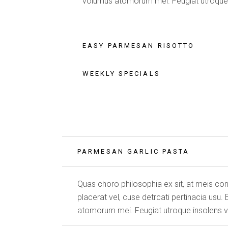
volumus atomorum mei. Feugiat utroque in
EASY PARMESAN RISOTTO
WEEKLY SPECIALS
PARMESAN GARLIC PASTA
Quas choro philosophia ex sit, at meis con
placerat vel, cuse detrcati pertinacia usu
atomorum mei. Feugiat utroque insolens vis