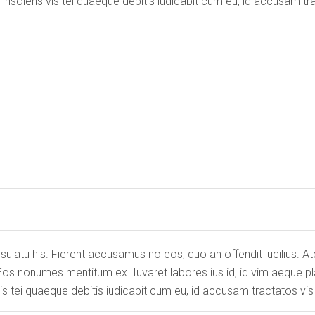
solens vis tei quaeque debitis iudicabit cum eu, id accusam tra
sulatu his. Fierent accusamus no eos, quo an offendit lucilius. 
. Eos nonumes mentitum ex. Iuvaret labores ius id, id vim aeque 
 tei quaeque debitis iudicabit cum eu, id accusam tractatos vis 