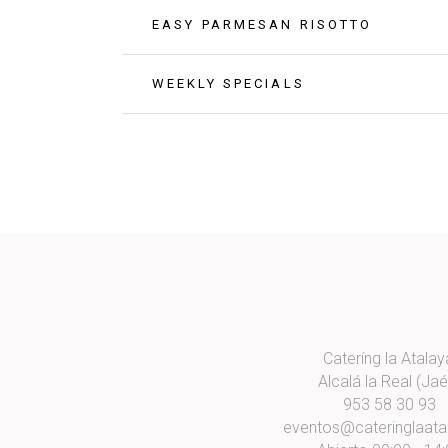
EASY PARMESAN RISOTTO
WEEKLY SPECIALS
Cateríng la Atalay
Alcalá la Real (Jaé
953 58 30 93
eventos@cateringlaata