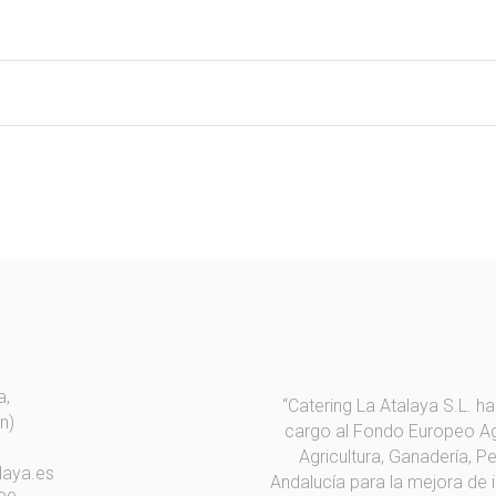
a,
“Catering La Atalaya S.L. h
n)
cargo al Fondo Europeo Agr
Agricultura, Ganadería, P
laya.es
Andalucía para la mejora de i