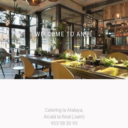
WELCOME TO ANDÉ
Cateríng la Atalaya,
Alcalá la Real (Jaén)
953 58 30 93