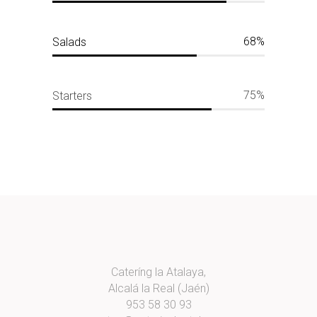
68
Salads
75
Starters
Cateríng la Atalaya,
Alcalá la Real (Jaén)
953 58 30 93