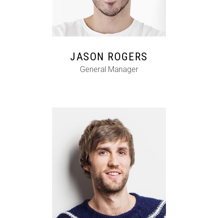
FB
IG
IN
JASON ROGERS
General Manager
FB
IG
IN