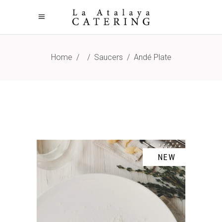
Home
/
/
Saucers
/
Andé Plate
NEW