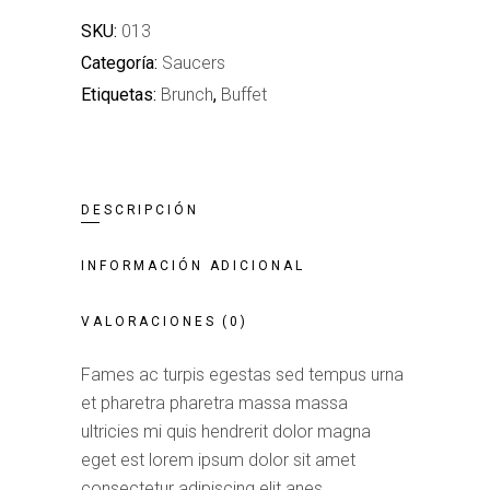
SKU:
013
Categoría:
Saucers
Etiquetas:
Brunch
,
Buffet
DESCRIPCIÓN
INFORMACIÓN ADICIONAL
VALORACIONES (0)
Fames ac turpis egestas sed tempus urna
et pharetra pharetra massa massa
ultricies mi quis hendrerit dolor magna
eget est lorem ipsum dolor sit amet
consectetur adipiscing elit anes