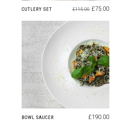
£
75.00
CUTLERY SET
£
115.00
AÑADIR AL CARRITO
£
190.00
BOWL SAUCER